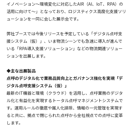
イノベーション～環境変化に対応したAIR（AI、IoT、RPA）の
ニュース
活用に向けて～」となっており、ロジスティクス高度化支援ソリ
ューションを一同に会した展示会です。
資料請求
弊社ブースでは今後リリースを予定している「デジタル点呼支
お問い合せ
援システム（仮）」、いま物流シーンでも急速に導入が進んで
いる「RPA導入支援ソリューション」などの物流関連ソリュー
ションを出展します。
◆主な出展製品
点呼のデジタル化で業務品質向上とガバナンス強化を実現「デ
ジタル点呼支援システム（仮）」
最新のIT機器と環境（クラウド）を活用し、点呼業務のデジタ
ル化と有益化を実現するトータル点呼マネジメントシステムで
す。運用ルールの徹底や属人化排除、情報の一元管理を実現す
ると共に、拠点で閉じられた点呼から全社視点での点呼に変革
します。