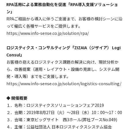
RPA活用による業務自動化を促進「RPA導入支援ソリューショ
ン」
RPAご相談から導⼊に伴うご⽀援まで、お客様の検討シーンに沿
って幅広く各種サービスをご提供します。
https://www.info-sense.co.jp/solution/rpa/
ロジスティクス・コンサルティング「ZIZAIA（ジザイア） Logi
Consul」
お客様の抱えるロジスティクス課題の解決に向け、現状分析か
ら、改善提案（運用・レイアウト・設備の見直し、システム開
発・導入等）までをご支援します。
https://www.info-sense.co.jp/solution/logistics-consulting/
◆ 開催概要
１．名称：ロジスティクスソリューションフェア2019
２．会期：2019年8月27日（火）～28日（水）10：00～17：00
３．会場：東京ビッグサイト 西3ホール(弊社ブースNo.049)
４．主催：公益社団法人 日本ロジスティクスシステム協会