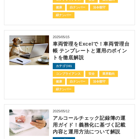
健康
白ナンバー
法令順守
緑ナンバー
2025/05/15
車両管理をExcelで！車両管理台
帳 テンプレートと運用のポイン
トを徹底解説
カテゴリ01
コンプライアンス
安全
業界動向
健康
白ナンバー
法令順守
緑ナンバー
2025/05/12
アルコールチェック記録簿の運
用ガイド！義務化に基づく記載
内容と運用方法について解説