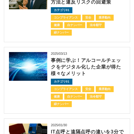
方法と違反リスクの回避策
カテゴリ01
コンプライアンス
安全
業界動向
健康
白ナンバー
法令順守
緑ナンバー
2025/03/13
事例に学ぶ！アルコールチェッ
クをデジタル化した企業が得た
様々なメリット
カテゴリ01
コンプライアンス
安全
業界動向
健康
白ナンバー
法令順守
緑ナンバー
2025/01/30
IT点呼と遠隔点呼の違いを3分で