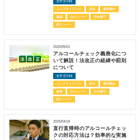
カテゴリ01
コンプライアンス
安全
業界動向
健康
白ナンバー
法令順守
緑ナンバー
2025/05/01
アルコールチェック義務化につ
いて解説！法改正の経緯や罰則
について
カテゴリ01
コンプライアンス
安全
業界動向
健康
白ナンバー
法令順守
緑ナンバー
2025/04/18
直行直帰時のアルコールチェッ
クの対応方法は？効率的な実施