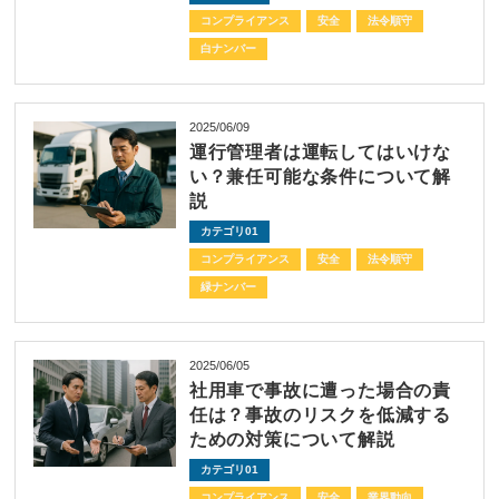
コンプライアンス
安全
法令順守
白ナンバー
2025/06/09
運行管理者は運転してはいけな
い？兼任可能な条件について解
説
カテゴリ01
コンプライアンス
安全
法令順守
緑ナンバー
2025/06/05
社用車で事故に遭った場合の責
任は？事故のリスクを低減する
ための対策について解説
カテゴリ01
コンプライアンス
安全
業界動向