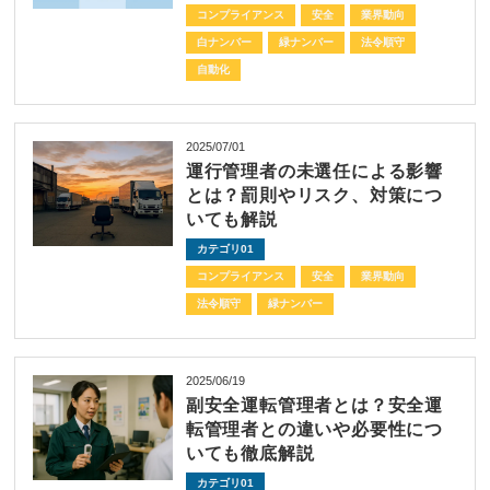
コンプライアンス
安全
業界動向
白ナンバー
緑ナンバー
法令順守
自動化
2025/07/01
運行管理者の未選任による影響
とは？罰則やリスク、対策につ
いても解説
カテゴリ01
コンプライアンス
安全
業界動向
法令順守
緑ナンバー
2025/06/19
副安全運転管理者とは？安全運
転管理者との違いや必要性につ
いても徹底解説
カテゴリ01