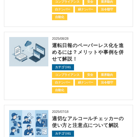
コンプライアンス
安全
業界動向
白ナンバー
緑ナンバー
法令順守
自動化
2025/08/28
運転日報のペーパーレス化を進
めるには？メリットや事例を併
せて解説！
カテゴリ01
コンプライアンス
安全
業界動向
白ナンバー
緑ナンバー
法令順守
自動化
2025/07/18
適切なアルコールチェッカーの
使い方と注意点について解説
カテゴリ01