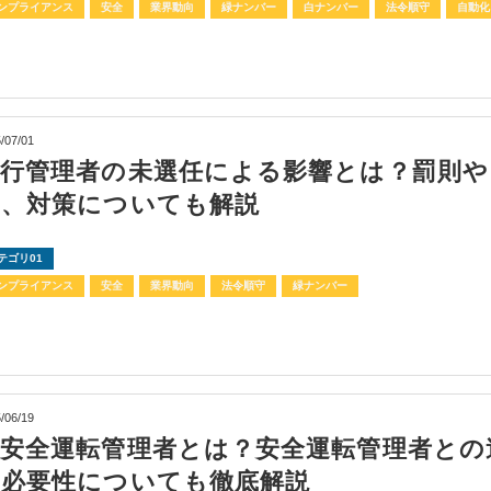
ンプライアンス
安全
業界動向
緑ナンバー
白ナンバー
法令順守
自動化
/07/01
運行管理者の未選任による影響とは？罰則や
ク、対策についても解説
テゴリ01
ンプライアンス
安全
業界動向
法令順守
緑ナンバー
/06/19
副安全運転管理者とは？安全運転管理者との
や必要性についても徹底解説