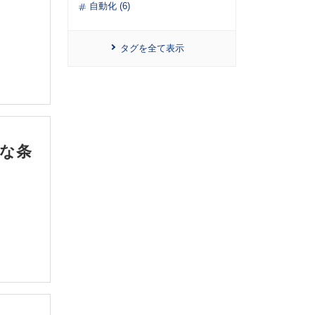
自動化 (6)
な条