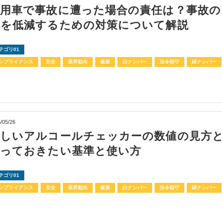
社用車で事故に遭った場合の責任は？事故の
クを低減するための対策について解説
テゴリ01
ンプライアンス
安全
業界動向
健康
白ナンバー
法令順守
緑ナンバー
/05/26
正しいアルコールチェッカーの数値の見方
知っておきたい基準と使い方
テゴリ01
ンプライアンス
安全
業界動向
健康
白ナンバー
法令順守
緑ナンバー