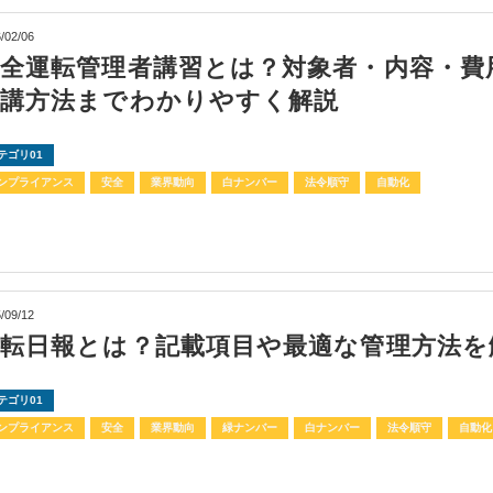
/02/06
安全運転管理者講習とは？対象者・内容・費
受講方法までわかりやすく解説
テゴリ01
ンプライアンス
安全
業界動向
白ナンバー
法令順守
自動化
/09/12
運転日報とは？記載項目や最適な管理方法を
テゴリ01
ンプライアンス
安全
業界動向
緑ナンバー
白ナンバー
法令順守
自動化