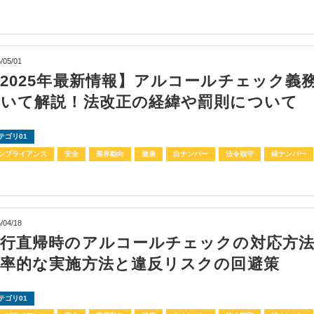
/05/01
2025年最新情報】アルコールチェック義
ついて解説！法改正の経緯や罰則について
テゴリ01
ンプライアンス
安全
業界動向
健康
白ナンバー
法令順守
緑ナンバー
/04/18
直行直帰時のアルコールチェックの対応方
効率的な実施方法と違反リスクの回避策
テゴリ01