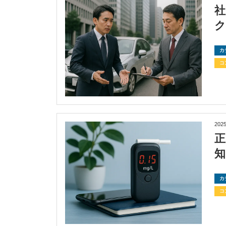
カ
コ
2025
カ
コ