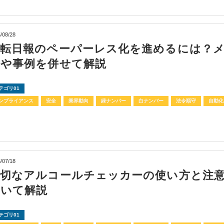
/08/28
運転日報のペーパーレス化を進めるには？
トや事例を併せて解説
テゴリ01
ンプライアンス
安全
業界動向
緑ナンバー
白ナンバー
法令順守
自動化
/07/18
適切なアルコールチェッカーの使い方と注
ついて解説
テゴリ01