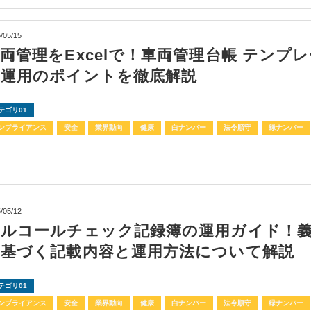
/05/15
両管理をExcelで！車両管理台帳 テンプ
と運用のポイントを徹底解説
テゴリ01
ンプライアンス
安全
業界動向
健康
白ナンバー
法令順守
緑ナンバー
/05/12
アルコールチェック記録簿の運用ガイド！
に基づく記載内容と運用方法について解説
テゴリ01
ンプライアンス
安全
業界動向
健康
白ナンバー
法令順守
緑ナンバー